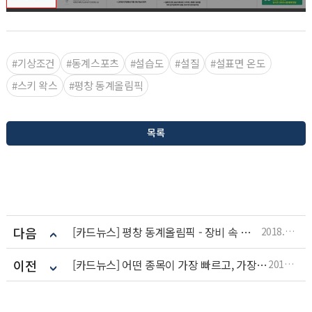
#기상조건
#동계스포츠
#설습도
#설질
#설표면 온도
#스키 왁스
#평창 동계올림픽
목록
다음
[카드뉴스] 평창 동계올림픽 - 장비 속 숨은 첨단 과학!
2018.02.22
이전
[카드뉴스] 어떤 종목이 가장 빠르고, 가장 높고, 가장 오래 진행될까?
2018.02.21