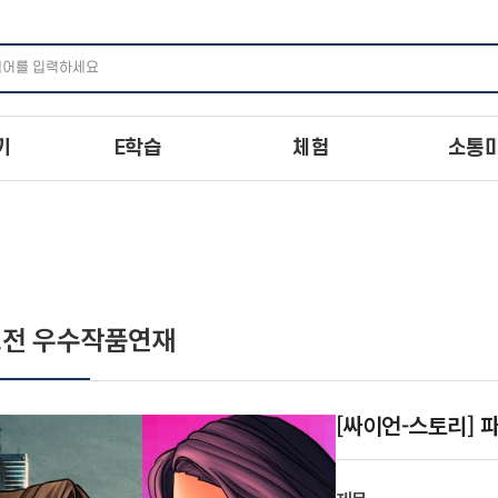
주메뉴 바로가기
본문 바로가기
하단 바로가기
기
E학습
체험
소통
전 우수작품연재
[싸이언-스토리]