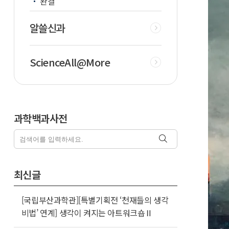
완결
알쓸신과
ScienceAll@More
과학백과사전
최신글
[국립부산과학관][특별기획전 ‘천재들의 생각
비법’ 연계] 생각이 켜지는 아트워크숍Ⅱ