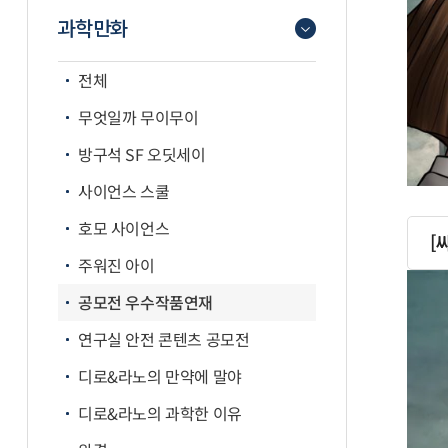
과학만화
전체
무엇일까 무이무이
방구석 SF 오딧세이
사이언스 스쿨
호모 사이언스
[
주워진 아이
공모전 우수작품연재
연구실 안전 콘텐츠 공모전
디로&라노의 만약에 말야
디로&라노의 과학한 이유