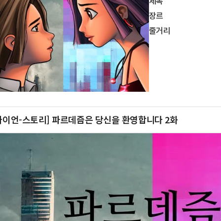
제목
장르
줄거리
싸이언-스토리] 파르데즘은 당신을 환영합니다 2화