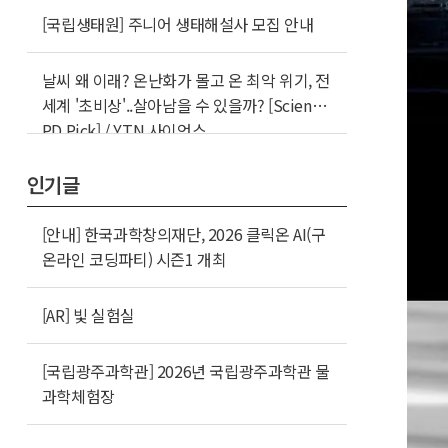
[국립생태원] 주니어 생태해설사 모집 안내
날씨 왜 이래? 온난화가 몰고 온 최악 위기, 전
세계 '초비상'..살아남을 수 있을까? [Science
PD Pick] / YTN 사이언스
인기글
[안내] 한국과학창의재단, 2026 클릭온 AI(구
온라인 코딩파티) 시즌1 개최
[AR] 빛 실험실
[국립광주과학관] 2026년 국립광주과학관 물
과학체험장