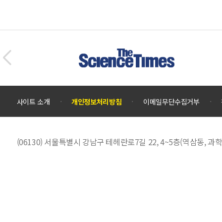
사이트 소개
개인정보처리방침
이메일무단수집거부
(06130) 서울특별시 강남구 테헤란로7길 22, 4~5층(역삼동,
대표전화 :
02)555-0701
EMAIL :
scienceall@kosac.re.kr
대한민국 과학문화포털 사이언스올은 과학기술진흥기금 및 복권기금의 재원
기여하고 있습니다.
Copyright © Scienceall. All Rights Reserved