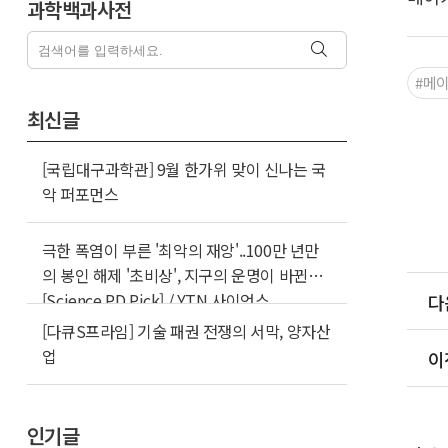
과학백과사전
#메
최신글
[국립대구과학관] 9월 한가위 맞이 신나는 국
악 퍼포먼스
극한 폭염이 부른 '최악의 재앙'..100만 년만
의 봉인 해제 '초비상', 지구의 운명이 바뀐다
[Science PD Pick] / YTN 사이언스
다
[다큐S프라임] 기술 패권 전쟁의 서막, 양자산
업
이
인기글