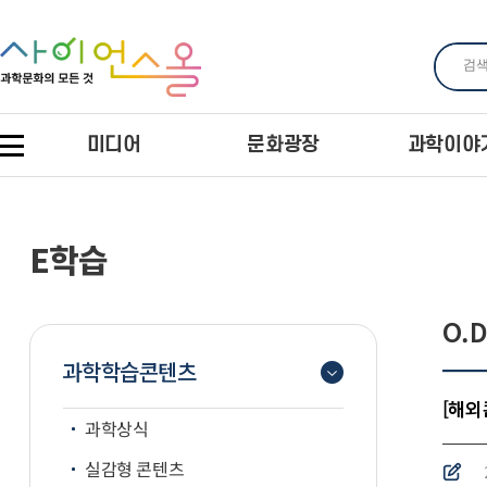
미디어
문화광장
과학이야
E학습
O.D
과학학습콘텐츠
[해외콘
과학상식
실감형 콘텐츠