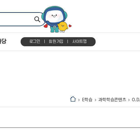
마당
로그인
회원가입
사이트맵
E학습
과학학습콘텐츠
O.D.