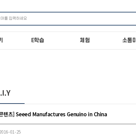
주메뉴 바로가기
본문 바로가기
하단 바로가기
기
E학습
체험
소통
.I.Y
텐츠] Seeed Manufactures Genuino in China
2016-01-25