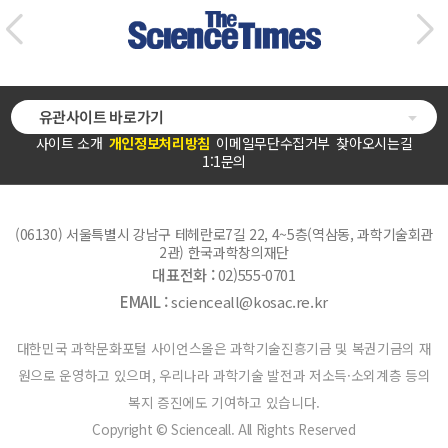
유관사이트 바로가기
사이트 소개
개인정보처리방침
이메일무단수집거부
찾아오시는길
1:1문의
(06130) 서울특별시 강남구 테헤란로7길 22, 4~5층(역삼동, 과학기술회관
2관) 한국과학창의재단
대표전화 :
02)555-0701
EMAIL :
scienceall@kosac.re.kr
대한민국 과학문화포털 사이언스올은 과학기술진흥기금 및 복권기금의 재
원으로 운영하고 있으며, 우리나라 과학기술 발전과 저소득·소외계층 등의
복지 증진에도 기여하고 있습니다.
Copyright © Scienceall. All Rights Reserved