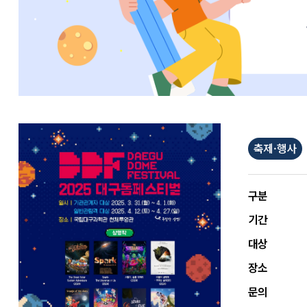
축제·행사
구분
기간
대상
장소
문의