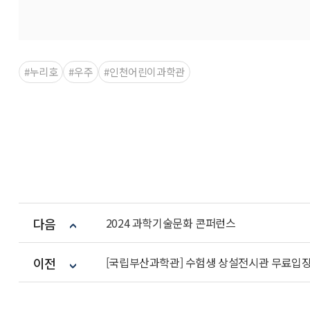
#누리호
#우주
#인천어린이과학관
다음
2024 과학기술문화 콘퍼런스
이전
[국립부산과학관] 수험생 상설전시관 무료입장