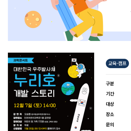
교육·캠프
구분
기간
대상
장소
문의