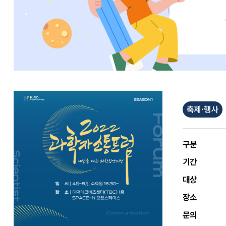
축제·행사
구분
기간
대상
장소
문의