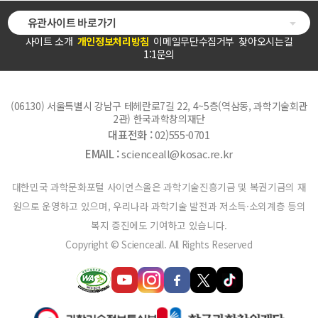
유관사이트 바로가기
사이트 소개
개인정보처리방침
이메일무단수집거부
찾아오시는길
1:1문의
(06130) 서울특별시 강남구 테헤란로7길 22, 4~5층(역삼동, 과학기술회관
2관) 한국과학창의재단
대표전화 :
02)555-0701
EMAIL :
scienceall@kosac.re.kr
대한민국 과학문화포털 사이언스올은 과학기술진흥기금 및 복권기금의 재
원으로 운영하고 있으며, 우리나라 과학기술 발전과 저소득·소외계층 등의
복지 증진에도 기여하고 있습니다.
Copyright © Scienceall. All Rights Reserved