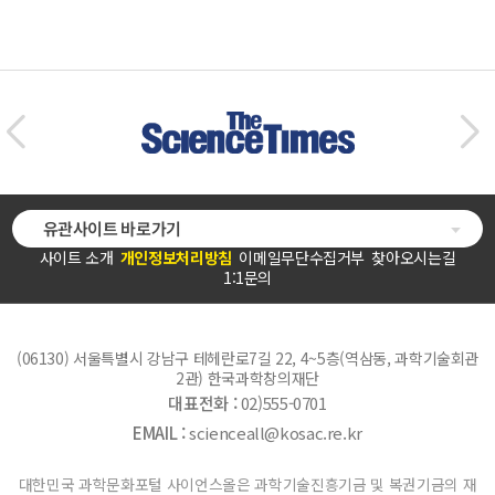
유관사이트 바로가기
사이트 소개
개인정보처리방침
이메일무단수집거부
찾아오시는길
1:1문의
(06130) 서울특별시 강남구 테헤란로7길 22, 4~5층(역삼동, 과학기술회관
2관) 한국과학창의재단
대표전화 :
02)555-0701
EMAIL :
scienceall@kosac.re.kr
대한민국 과학문화포털 사이언스올은 과학기술진흥기금 및 복권기금의 재