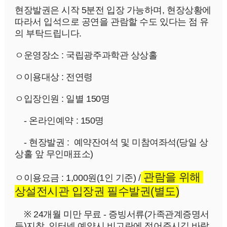
현장발권은 시작 5분전 입장 가능하며, 현장상황에 
따라서 입석으로 공연을 관람할 수도 있다는 점 유
의 부탁드립니다.
ㅇ운영장소 : 국립광주과학관 상상홀
ㅇ이용대상 : 전연령
ㅇ
입장인원 : 일별 150명
    - 온라인예약 : 150명
    - 현장발권 :  예약잔여석 및 미참여좌석(당일 상
상홀 앞 무인매표소)
관람을 위해 
ㅇ이용요금 : 1,000원(1인 기준) /
상설전시관 입장권 필수발권(별도)
    ※
 24개월 미만 
무료
 - 증빙서류(가족관계증명서 
등)지참, 인터넷 예약시 비고란에 적어주시길 바랍