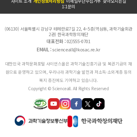
사이트 소개
개인정보처리방침
이메일무단수집거부
찾아오시는길
1:1문의
(06130) 서울특별시 강남구 테헤란로7길 22, 4~5층(역삼동, 과학기술회관
2관) 한국과학창의재단
대표전화 :
02)555-0701
EMAIL :
scienceall@kosac.re.kr
대한민국 과학문화포털 사이언스올은 과학기술진흥기금 및 복권기금의 재
원으로 운영하고 있으며, 우리나라 과학기술 발전과 저소득·소외계층 등의
복지 증진에도 기여하고 있습니다.
Copyright © Scienceall. All Rights Reserved