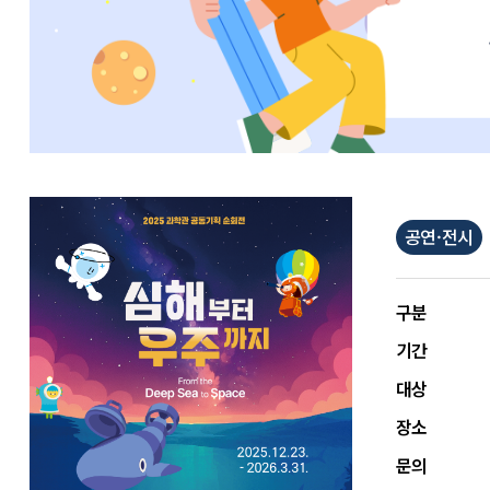
공연·전시
구분
기간
대상
장소
문의