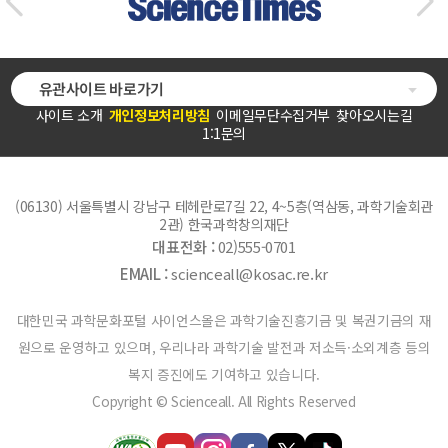
유관사이트 바로가기
사이트 소개
개인정보처리방침
이메일무단수집거부
찾아오시는길
1:1문의
(06130) 서울특별시 강남구 테헤란로7길 22, 4~5층(역삼동, 과학기술회관
2관) 한국과학창의재단
대표전화 :
02)555-0701
EMAIL :
scienceall@kosac.re.kr
대한민국 과학문화포털 사이언스올은 과학기술진흥기금 및 복권기금의 재
원으로 운영하고 있으며, 우리나라 과학기술 발전과 저소득·소외계층 등의
복지 증진에도 기여하고 있습니다.
Copyright © Scienceall. All Rights Reserved