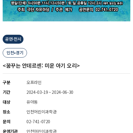
공연·전시
인천•경기
<꿈꾸는 안데르센: 미운 아기 오리>
구분
오프라인
기간
2024-03-19 ~ 2024-06-30
대상
유아동
장소
인천어린이과학관
문의
02-741-0720
운영기관
인천어린이과학관