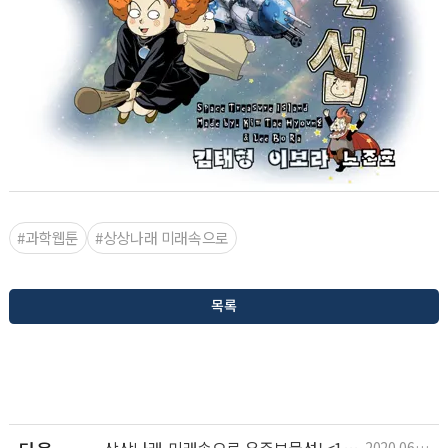
#과학웹툰
#상상나래 미래속으로
목록
상상나래-미래속으로 우주보물섬! <161화>
2020.06.22