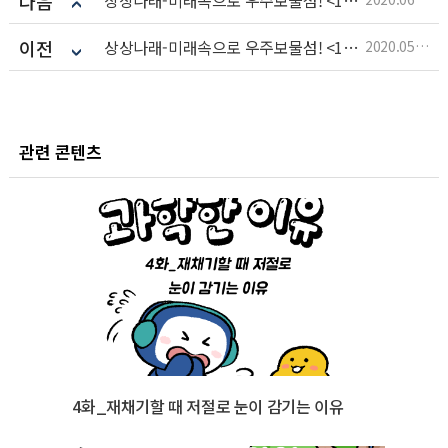
다음
이전
상상나래-미래속으로 우주보물섬! <159화>
2020.05.25
관련 콘텐츠
4화_재채기할 때 저절로 눈이 감기는 이유