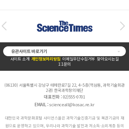
유관사이트 바로가기
사이트 소개
개인정보처리방침
이메일무단수집거부
찾아오시는길
1:1문의
(06130) 서울특별시 강남구 테헤란로7길 22, 4~5층(역삼동, 과학기술회관
2관) 한국과학창의재단
대표전화 :
02)555-0701
EMAIL :
scienceall@kosac.re.kr
대한민국 과학문화포털 사이언스올은 과학기술진흥기금 및 복권기금의 재
원으로 운영하고 있으며, 우리나라 과학기술 발전과 저소득·소외계층 등의