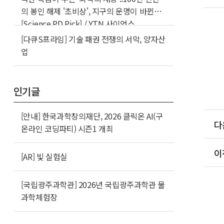
의 봉인 해제 '초비상', 지구의 운명이 바뀐다
[Science PD Pick] / YTN 사이언스
[다큐S프라임] 기술 패권 전쟁의 서막, 양자산
업
인기글
[안내] 한국과학창의재단, 2026 클릭온 AI(구
다
온라인 코딩파티) 시즌1 개최
이
[AR] 빛 실험실
[국립광주과학관] 2026년 국립광주과학관 물
과학체험장