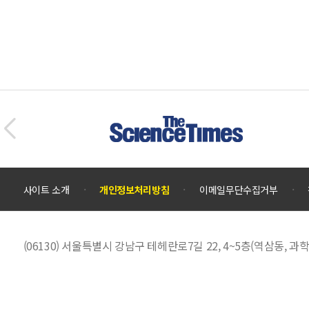
사이트 소개
개인정보처리방침
이메일무단수집거부
(06130) 서울특별시 강남구 테헤란로7길 22, 4~5층(역삼동,
대표전화 :
02)555-0701
EMAIL :
scienceall@kosac.re.kr
대한민국 과학문화포털 사이언스올은 과학기술진흥기금 및 복권기금의 재원