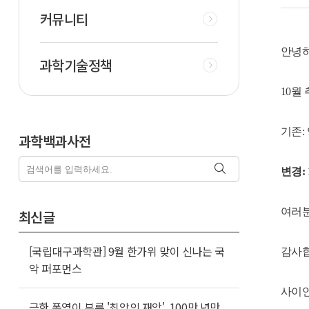
커뮤니티
안녕하
과학기술정책
10월
기존:
과학백과사전
변경: 
여러분
최신글
[국립대구과학관] 9월 한가위 맞이 신나는 국
감사합
악 퍼포먼스
사이언
극한 폭염이 부른 '최악의 재앙'..100만 년만