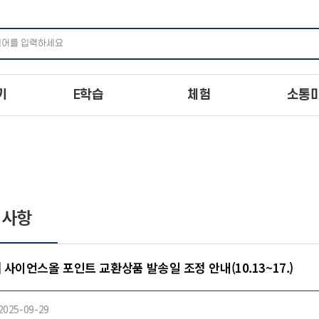
주메뉴 바로가기
본문 바로가기
하단 바로가기
기
E학습
체험
소통
지사항
] 사이언스올 포인트 교환상품 발송일 조정 안내(10.13~17.)
2025-09-29