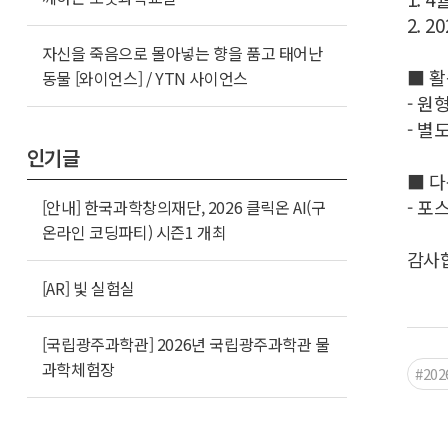
2. 
자신을 죽음으로 몰아넣는 향을 품고 태어난
■ 활
동물 [와이언스] / YTN 사이언스
- 원
- 별
인기글
■ 
- 포
[안내] 한국과학창의재단, 2026 클릭온 AI(구
온라인 코딩파티) 시즌1 개최
감사
[AR] 빛 실험실
[국립광주과학관] 2026년 국립광주과학관 물
과학체험장
#20