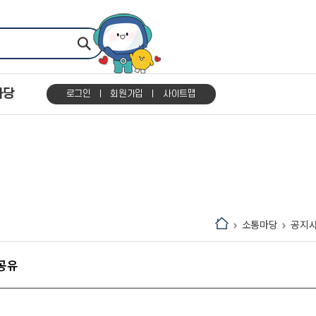
마당
로그인
회원가입
사이트맵
소통마당
공지
 공유