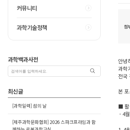
커뮤니티
과학기술정책
첨
과학백과사전
안녕
과학기
전국
최신글
본 포
[과학일력] 섬의 날
■ 활
- 4
[제주과학문화협회] 2026 스파크프라임과 함
께하는 로봇과학교실
1. 