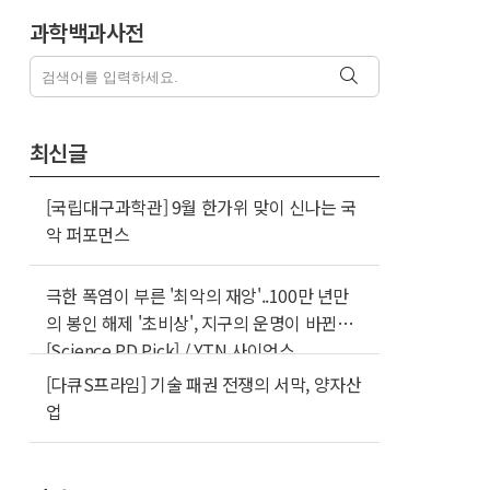
과학백과사전
최신글
[국립대구과학관] 9월 한가위 맞이 신나는 국
악 퍼포먼스
극한 폭염이 부른 '최악의 재앙'..100만 년만
의 봉인 해제 '초비상', 지구의 운명이 바뀐다
[Science PD Pick] / YTN 사이언스
[다큐S프라임] 기술 패권 전쟁의 서막, 양자산
업