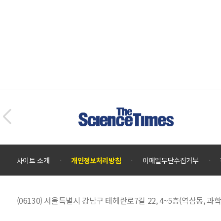
사이트 소개
개인정보처리방침
이메일무단수집거부
(06130) 서울특별시 강남구 테헤란로7길 22, 4~5층(역삼동,
대표전화 :
02)555-0701
EMAIL :
scienceall@kosac.re.kr