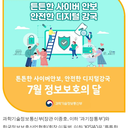
과학기술정보통신부(장관 이종호, 이하 ‘과기정통부’)와
한국정보보호산업협회(회장 이동범, 이하 ‘KISIA’)은 ‘튼튼한