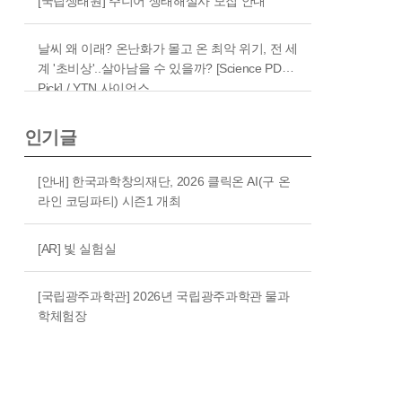
[국립생태원] 주니어 생태해설사 모집 안내
날씨 왜 이래? 온난화가 몰고 온 최악 위기, 전 세
계 '초비상'..살아남을 수 있을까? [Science PD
Pick] / YTN 사이언스
인기글
[안내] 한국과학창의재단, 2026 클릭온 AI(구 온
라인 코딩파티) 시즌1 개최
[AR] 빛 실험실
[국립광주과학관] 2026년 국립광주과학관 물과
학체험장