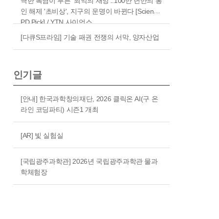
극한 폭염이 부른 '최악의 재앙'..100만 년만의 봉
인 해제 '초비상', 지구의 운명이 바뀐다 [Science
PD Pick] / YTN 사이언스
[다큐S프라임] 기술 패권 전쟁의 서막, 양자산업
인기글
[안내] 한국과학창의재단, 2026 클릭온 AI(구 온
라인 코딩파티) 시즌1 개최
[AR] 빛 실험실
[국립광주과학관] 2026년 국립광주과학관 물과
학체험장