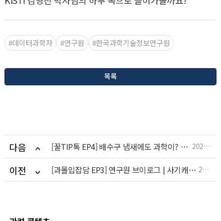
KISTI 김영진 박사님의 하루 속으로 들어가볼까요?
#데이터과학자
#연구원
#한국과학기술정보연구원
목록
다음
[꿀TIP톡 EP4] 배수구 냄새에도 과학이? 원인과 해결까지!! 한 번에 해결 Tip
2024.10.14
이전
[과몰입잡담 EP3] 연구원 브이로그 | 사기캐연구원 |KIST | 한국과학기술연구원ㅣ이원령 연구원의 훈훈한 연구 일상
2024.10.14