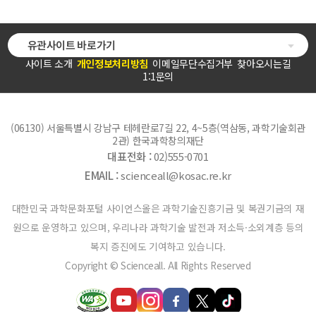
유관사이트 바로가기
사이트 소개
개인정보처리방침
이메일무단수집거부
찾아오시는길
1:1문의
(06130) 서울특별시 강남구 테헤란로7길 22, 4~5층(역삼동, 과학기술회관
2관) 한국과학창의재단
대표전화 :
02)555-0701
EMAIL :
scienceall@kosac.re.kr
대한민국 과학문화포털 사이언스올은 과학기술진흥기금 및 복권기금의 재
원으로 운영하고 있으며, 우리나라 과학기술 발전과 저소득·소외계층 등의
복지 증진에도 기여하고 있습니다.
Copyright © Scienceall. All Rights Reserved