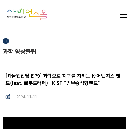
주메뉴 바로가기
본문 바로가기
하단 바로가기
과학 영상클립
[과몰입잡담 EP9] 과학으로 지구를 지키는 K-어벤져스 밴
드(feat. 로봇드러머) | KIST “임무중심형밴드”
2024-11-11