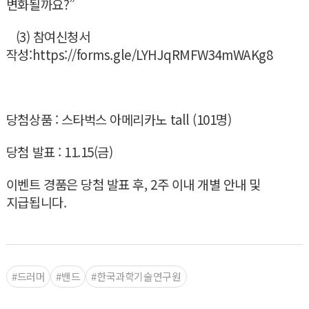
변화될까요?”
(3) 참여신청서
작성:https://forms.gle/LYHJqRMFW34mWAKg8
당첨상품 : 스타벅스 아메리카노 tall (101명)
당첨 발표 : 11.15(금)
이벤트 경품은 당첨 발표 후, 2주 이내 개별 안내 및
지급됩니다.
#드러머
#밴드
#한국과학기술연구원