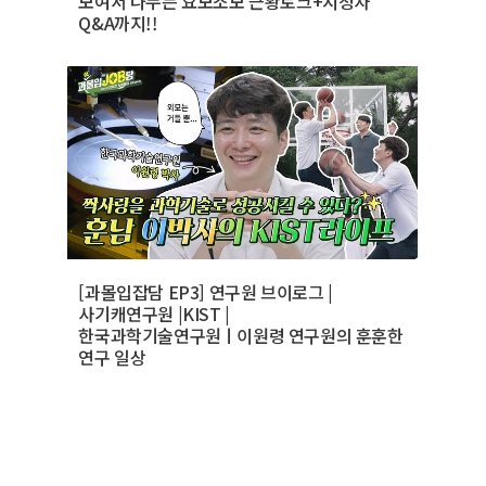
모여서 나누는 요모조모 근황토크+시청자
Q&A까지!!
[과몰입잡담 EP3] 연구원 브이로그 |
사기캐연구원 |KIST |
한국과학기술연구원ㅣ이원령 연구원의 훈훈한
연구 일상