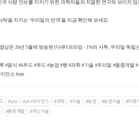
국 식량 안보를 지키기 위한 과학자들의 치열한 연구와 보이지 않
식탁을 지키는 '우리밀의 반격'을 지금 확인해 보세요.
 영상은 26년 5월에 방송된 [다큐S프라임 - 1%의 사투, 우리밀 독
루 #음식 #k푸드 #푸드 #농업 #빵 #과학 #기술 #우리밀 #품종개발
사이언스 #ytn
드
#ytn
#ytn사이언스
#과학
#기술
#농업
#농업기술
#미래
배
#품종개발
#혁신기술