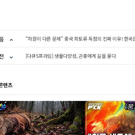
음
전
[다큐S프라임] 생물다양성, 곤충에게 길을 묻다
 콘텐츠