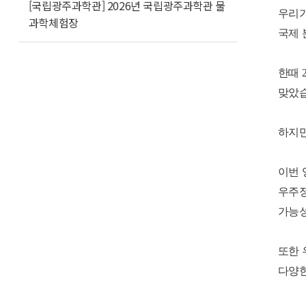
[국립광주과학관] 2026년 국립광주과학관 물
우리가
과학체험장
국제 
한때 
맞았습
하지만
이번 
우주정
가능성
또한 
다양한