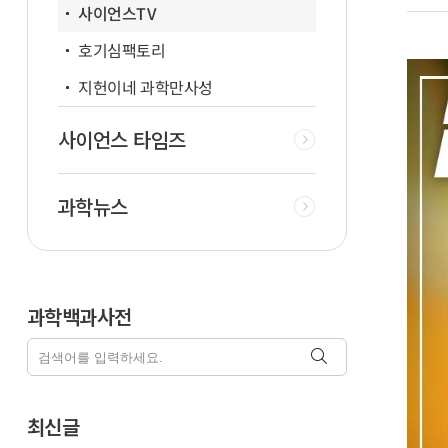
사이언스TV
호기심팩토리
지헌이네 과학만사성
사이언스 타임즈
과학뉴스
과학백과사전
최신글