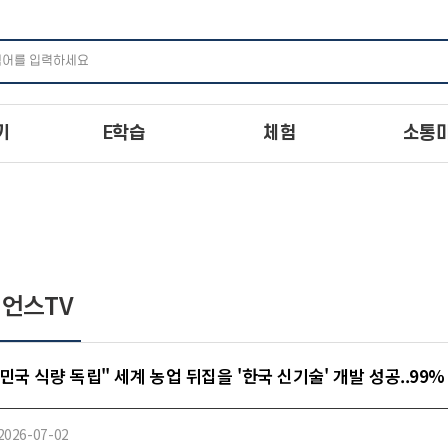
주메뉴 바로가기
본문 바로가기
하단 바로가기
기
E학습
체험
소통
언스TV
민국 식량 독립" 세계 농업 뒤집을 '한국 신기술' 개발 성공..99% 밀 수
2026-07-02