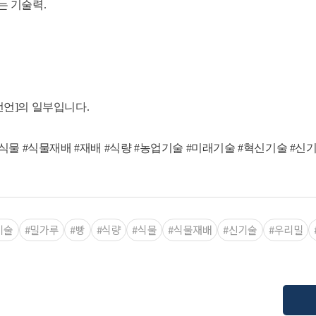
는 기술력.
립선언]의 일부입니다.
 #식물 #식물재배 #재배 #식량 #농업기술 #미래기술 #혁신기술 #신
기술
#밀가루
#빵
#식량
#식물
#식물재배
#신기술
#우리밀