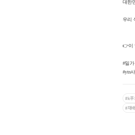
대한민
우리 
👉이
#밀가
#ytn
#k푸
#재