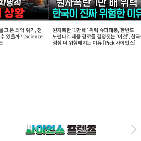
몰고 온 최악 위기, 전
원자폭탄 '1만 배' 위력 슈퍼태풍, 한반도
 있을까? [Science
노린다?..태풍 경로를 결정짓는 '이것', 한
언스
점점 더 위험해지는 이유 [Pick 사이언스]