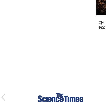
자신
동물 