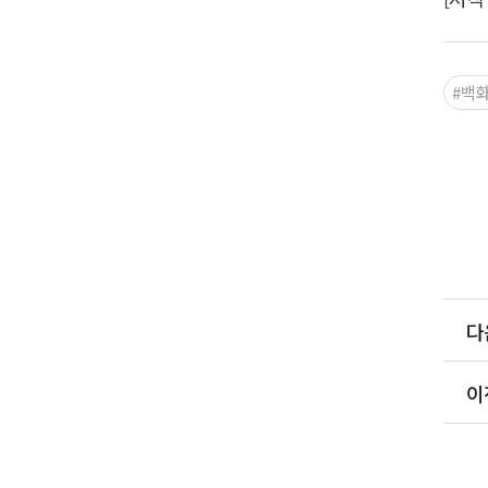
#백
다
이