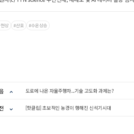
화현상
#산호
#수온상승
음
도로에 나온 자율주행차...기술 고도화 과제는?
전
[핫클립] 초보적인 농경이 행해진 신석기시대