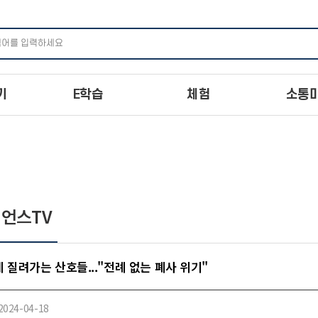
주메뉴 바로가기
본문 바로가기
하단 바로가기
기
E학습
체험
소통
언스TV
 질려가는 산호들..."전례 없는 폐사 위기"
2024-04-18