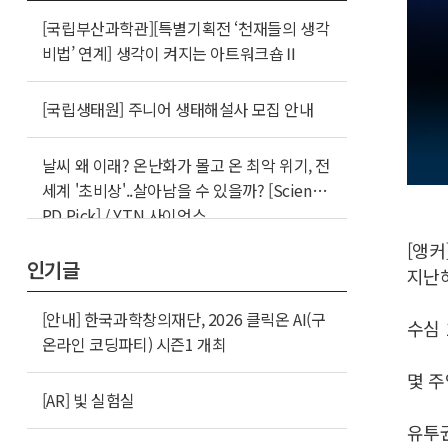
[국립부산과학관][특별기획전 ‘천재들의 생각
비법’ 연계] 생각이 켜지는 아트워크숍Ⅱ
[국립생태원] 주니어 생태해설사 모집 안내
날씨 왜 이래? 온난화가 몰고 온 최악 위기, 전
세계 '초비상'..살아남을 수 있을까? [Science
PD Pick] / YTN 사이언스
[앵커
인기글
지난해
[안내] 한국과학창의재단, 2026 클릭온 AI(구
수심 
온라인 코딩파티) 시즌1 개최
몇 주
[AR] 빛 실험실
유투