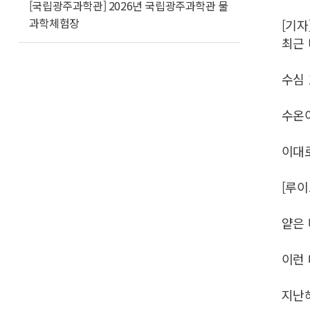
[국립광주과학관] 2026년 국립광주과학관 물
과학체험장
[기자
최근 
수심 
수온
이대로
[루이
얕은
이런 
지난해