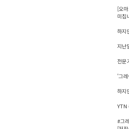
[오마
미칩니
하지만
지난달
전문가
'그레
하지만
YTN
#그
[저작