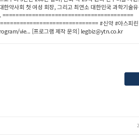
, 대한약사회 첫 여성 회장, 그리고 최연소 대한민국 과학기술
=====================================
================================== #신약 #아스
ogram/vie... [프로그램 제작 문의] legbiz@ytn.co.kr