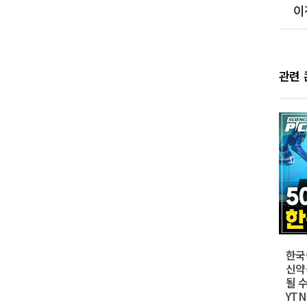
이
관련
한국
신약
될 수
YT