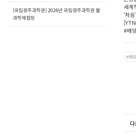
세계적
[국립광주과학관] 2026년 국립광주과학관 물
'처음
과학체험장
[YT
#배양세
#배
다