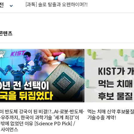
전
[과톡] 솔로 탈출과 오펜하이머?!
 콘텐츠
이 반도체 강국이 된 비결!?..AI·로봇·반도체·
먹는 치매 신약 후보물질 
·우주까지, 한국이 과학기술 '세계 최강'이
기술수출 계약!
밖에 없었던 이유 [Science PD Pick] /
N 사이언스