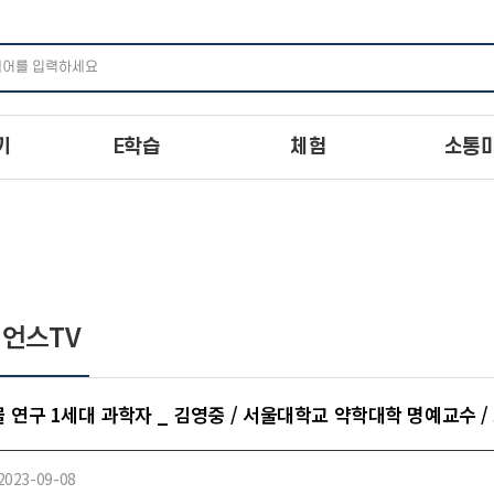
주메뉴 바로가기
본문 바로가기
하단 바로가기
기
E학습
체험
소통
언스TV
 연구 1세대 과학자 _ 김영중 / 서울대학교 약학대학 명예교수 
2023-09-08