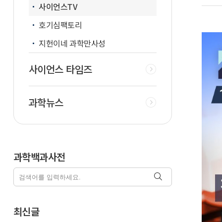
사이언스TV
호기심팩토리
지헌이네 과학만사성
사이언스 타임즈
과학뉴스
과학백과사전
최신글