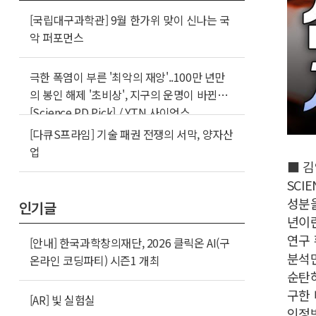
[국립대구과학관] 9월 한가위 맞이 신나는 국
악 퍼포먼스
극한 폭염이 부른 '최악의 재앙'..100만 년만
의 봉인 해제 '초비상', 지구의 운명이 바뀐다
[Science PD Pick] / YTN 사이언스
[다큐S프라임] 기술 패권 전쟁의 서막, 양자산
업
■ 김
SCI
성분을
인기글
년이란
연구 
[안내] 한국과학창의재단, 2026 클릭온 AI(구
분석만
온라인 코딩파티) 시즌1 개최
순탄하
구한 
[AR] 빛 실험실
인정받