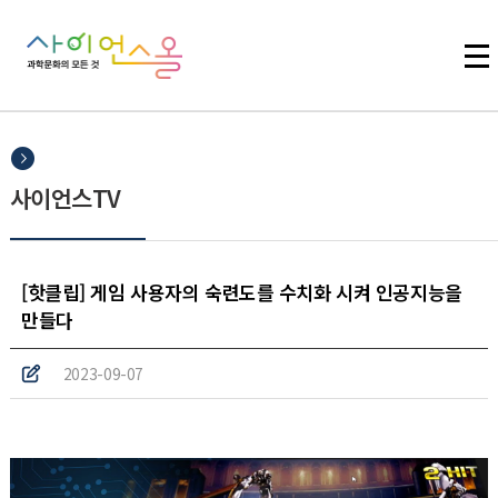
주메뉴 바로가기
본문 바로가기
하단 바로가기
사이언스TV
[핫클립] 게임 사용자의 숙련도를 수치화 시켜 인공지능을
만들다
2023-09-07