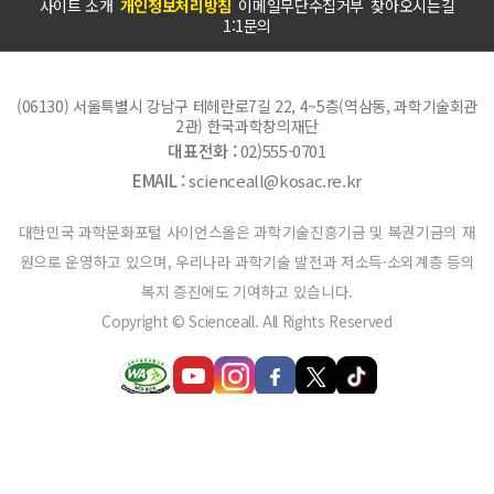
사이트 소개
개인정보처리방침
이메일무단수집거부
찾아오시는길
1:1문의
(06130) 서울특별시 강남구 테헤란로7길 22, 4~5층(역삼동, 과학기술회관
2관) 한국과학창의재단
대표전화 :
02)555-0701
EMAIL :
scienceall@kosac.re.kr
대한민국 과학문화포털 사이언스올은 과학기술진흥기금 및 복권기금의 재
원으로 운영하고 있으며, 우리나라 과학기술 발전과 저소득·소외계층 등의
복지 증진에도 기여하고 있습니다.
Copyright © Scienceall. All Rights Reserved