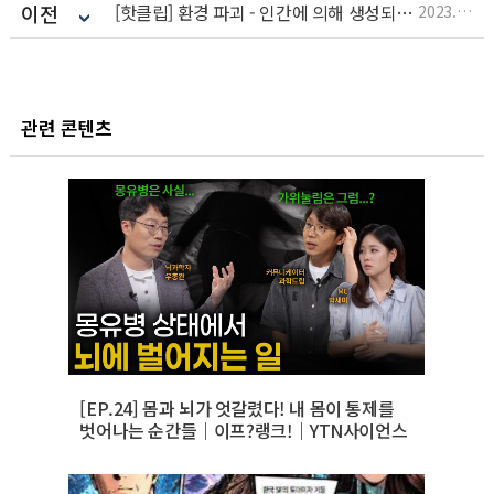
이전
[핫클립] 환경 파괴 - 인간에 의해 생성되는 인류세의 흔적들
2023.09.07
관련 콘텐츠
[EP.24] 몸과 뇌가 엇갈렸다! 내 몸이 통제를
벗어나는 순간들｜이프?랭크!｜YTN사이언스