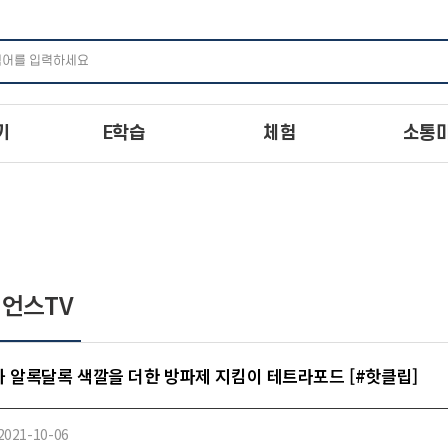
주메뉴 바로가기
본문 바로가기
하단 바로가기
기
E학습
체험
소통
언스TV
 알록달록 색깔을 더한 방파제 지킴이 테트라포드 [#핫클립]
2021-10-06