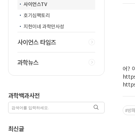
사이언스TV
호기심팩토리
지헌이네 과학만사성
사이언스 타임즈
과학뉴스
어? 
htt
http
과학백과사전
#방
최신글