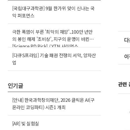
[국립대구과학관] 9월 한가위 맞이 신나는 국
악 퍼포먼스
극한 폭염이 부른 '최악의 재앙'..100만 년만
의 봉인 해제 '초비상', 지구의 운명이 바뀐다
다
[Science PD Pick] / YTN 사이언스
[다큐S프라임] 기술 패권 전쟁의 서막, 양자산
이
업
관련
인기글
[안내] 한국과학창의재단, 2026 클릭온 AI(구
온라인 코딩파티) 시즌1 개최
[AR] 빛 실험실