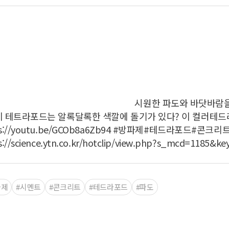
시원한 파도와 바닷바람을 
이 테트라포드는 알록달록한 색깔에 돌기가 있다? 이 컬러테드라
ps://youtu.be/GCOb8a6Zb94 #방파제#테드라포드#콘
s://science.ytn.co.kr/hotclip/view.php?s_mcd=1185&k
파제
#시멘트
#콘크리트
#테드라포드
#파도