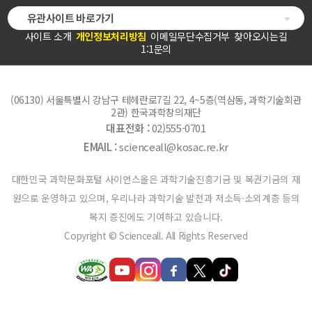
유관사이트 바로가기
사이트 소개
개인정보처리방침
이메일무단수집거부
찾아오시는길
1:1문의
(06130) 서울특별시 강남구 테헤란로7길 22, 4~5층(역삼동, 과학기술회관
2관) 한국과학창의재단
대표전화 :
02)555-0701
EMAIL :
scienceall@kosac.re.kr
대한민국 과학문화포털 사이언스올은 과학기술진흥기금 및 복권기금의 재
원으로 운영하고 있으며, 우리나라 과학기술 발전과 저소득·소외계층 등의
복지 증진에도 기여하고 있습니다.
Copyright © Scienceall. All Rights Reserved