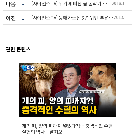
다음
[사이언스TV] 위기에 빠진 곰 굴착기 동원해 구조
2018.10.31
이전
[사이언스TV] 동해가스전 3년 뒤엔 부유식 해상풍력단지
2018.10.31
관련 콘텐츠
개의 피, 양의 피까지 넣었다?!… 충격적인 수혈
실험의 역사ㅣ알지오