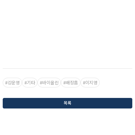
#강운영
#기타
#바이올린
#배장흠
#이지영
목록