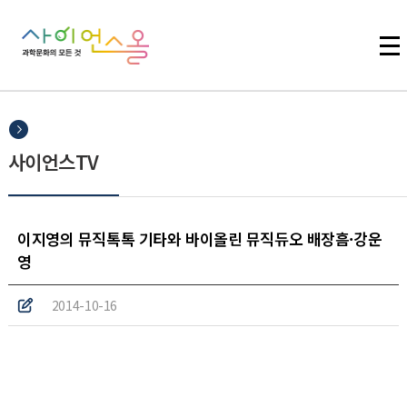
주메뉴 바로가기
본문 바로가기
하단 바로가기
사이언스TV
이지영의 뮤직톡톡 기타와 바이올린 뮤직듀오 배장흠·강운
영
2014-10-16