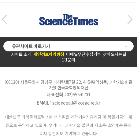
유관사이트 바로가기
사이트 소개
개인정보처리방침
이메일무단수집거부
찾아오시는길
1:1문의
(06130) 서울특별시 강남구 테헤란로7길 22, 4~5층(역삼동, 과학기술회관
2관) 한국과학창의재단
대표전화 :
02)555-0701
EMAIL :
scienceall@kosac.re.kr
대한민국 과학문화포털 사이언스올은 과학기술진흥기금 및 복권기금의 재
원으로 운영하고 있으며, 우리나라 과학기술 발전과 저소득·소외계층 등의
복지 증진에도 기여하고 있습니다.