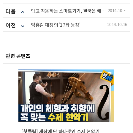
다음
입고 착용하는 스마트기기, 결국은 배터리
2014.10.16
이전
엄홍길 대장의 '17좌 등정'
2014.10.16
관련 콘텐츠
[핫클립] 세상에 단 하나뿐인 수제 현악기