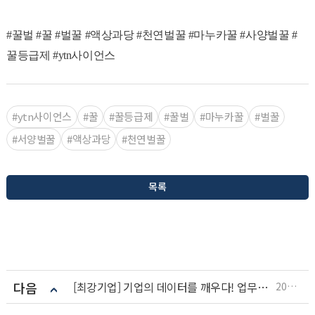
#꿀벌 #꿀 #벌꿀 #액상과당 #천연벌꿀 #마누카꿀 #사양벌꿀 #
꿀등급제 #ytn사이언스
#ytn사이언스
#꿀
#꿀등급제
#꿀벌
#마누카꿀
#벌꿀
#서양벌꿀
#액상과당
#천연벌꿀
목록
다음
[최강기업] 기업의 데이터를 깨우다! 업무혁신을 이끄는 AI 에이전트 / YTN 사이언스
2026.07.08