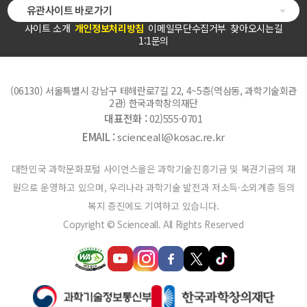
유관사이트 바로가기
사이트 소개
개인정보처리방침
이메일무단수집거부
찾아오시는길
1:1문의
(06130) 서울특별시 강남구 테헤란로7길 22, 4~5층(역삼동, 과학기술회관
2관) 한국과학창의재단
대표전화 :
02)555-0701
EMAIL :
scienceall@kosac.re.kr
대한민국 과학문화포털 사이언스올은 과학기술진흥기금 및 복권기금의 재
원으로 운영하고 있으며, 우리나라 과학기술 발전과 저소득·소외계층 등의
복지 증진에도 기여하고 있습니다.
Copyright © Scienceall. All Rights Reserved