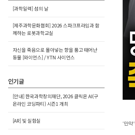
[과학일력] 섬의 날
[제주과학문화협회] 2026 스파크프라임과 함
께하는 로봇과학교실
자신을 죽음으로 몰아넣는 향을 품고 태어난
동물 [와이언스] / YTN 사이언스
인기글
[안내] 한국과학창의재단, 2026 클릭온 AI(구
온라인 코딩파티) 시즌1 개최
[AR] 빛 실험실
‘
만약’