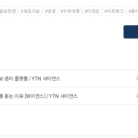
#불로장생
#세포치료
#영생
#우주여행
#이정모
#이프랭크
#황
보 관리 플랫폼 / YTN 사이언스
 돋는 이유 [와이언스] / YTN 사이언스