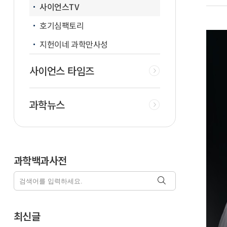
사이언스TV
호기심팩토리
지헌이네 과학만사성
사이언스 타임즈
과학뉴스
과학백과사전
최신글