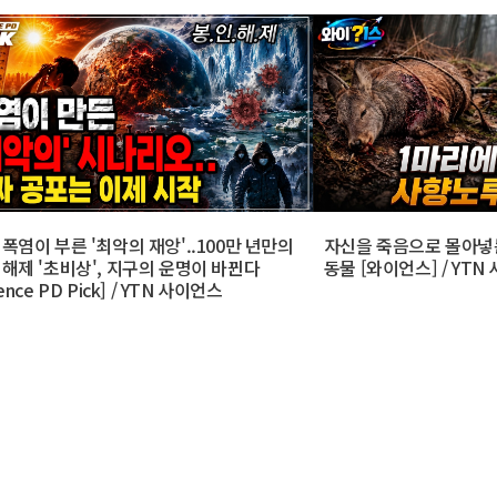
 폭염이 부른 '최악의 재앙'..100만 년만의
자신을 죽음으로 몰아넣
 해제 '초비상', 지구의 운명이 바뀐다
동물 [와이언스] / YTN
ience PD Pick] / YTN 사이언스