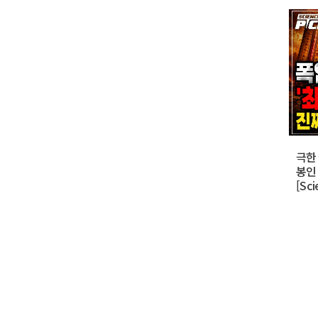
극한
봉인
[Sc