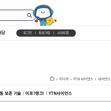
마당
로그인
회원가입
사이트맵
미디어
YTN 사이언스
사이언스
 냉동 보존 기술｜이프?랭크!｜YTN사이언스