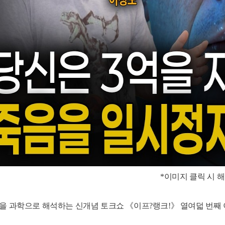
*이미지 클릭 시 
을 과학으로 해석하는 신개념 토크쇼 《이프?랭크!》 열여덟 번째 