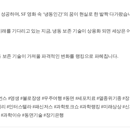
공하며, SF 영화 속 ‘냉동인간’의 꿈이 현실로 한 발짝 다가왔습
미래를 기다리고 있는 지금, 냉동 보존 기술이 상용화 되면 세상은 
 보존 기술이 가져올 파격적인 변화를 랭킹으로 파헤칩니다.
언스 #영생 #불로장생 #우주여행 #동면 #세포치료 #멸종위기종 #장
 #인터스텔라 #패신저스 #과학토크쇼 #과학랭킹 #미래상상 #신
 #과학이슈 #동면기술 #장기은행