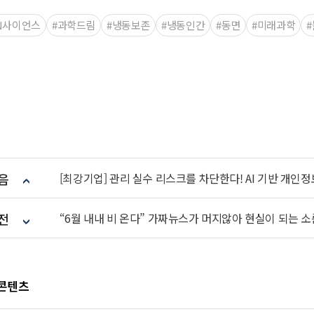
TN사이언스
#과학드림
#냉동보존
#냉동인간
#동면
#미래과학
음
[최강기업] 관리 실수 리스크를 차단한다! AI 기반 개인정
전
“6월 내내 비 온다” 가짜뉴스가 머지않아 현실이 되는 소름
 콘텐츠