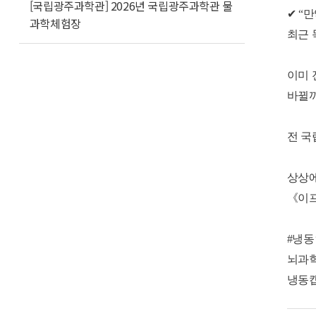
[국립광주과학관] 2026년 국립광주과학관 물
✔ “
과학체험장
최근 
이미 
바뀔까
전 국
상상에
《이프
#냉동
뇌과학
냉동캡