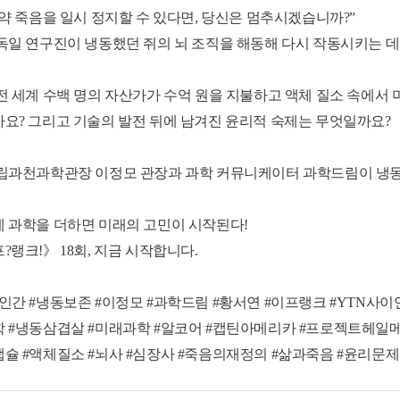
만약 죽음을 일시 정지할 수 있다면, 당신은 멈추시겠습니까?”
독일 연구진이 냉동했던 쥐의 뇌 조직을 해동해 다시 작동시키는 데 성
전 세계 수백 명의 자산가가 수억 원을 지불하고 액체 질소 속에서 
요? 그리고 기술의 발전 뒤에 남겨진 윤리적 숙제는 무엇일까요?
립과천과학관장 이정모 관장과 과학 커뮤니케이터 과학드림이 냉동
 과학을 더하면 미래의 고민이 시작된다!
?랭크!》 18회, 지금 시작합니다.
인간 #냉동보존 #이정모 #과학드림 #황서연 #이프랭크 #YTN사이
 #냉동삼겹살 #미래과학 #알코어 #캡틴아메리카 #프로젝트헤일메리
슐 #액체질소 #뇌사 #심장사 #죽음의재정의 #삶과죽음 #윤리문제