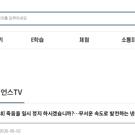
주메뉴 바로가기
본문 바로가기
하단 바로가기
기
E학습
체험
소통
언스TV
.18] 죽음을 일시 정지 하시겠습니까?…무서운 속도로 발전하는
2026-06-02