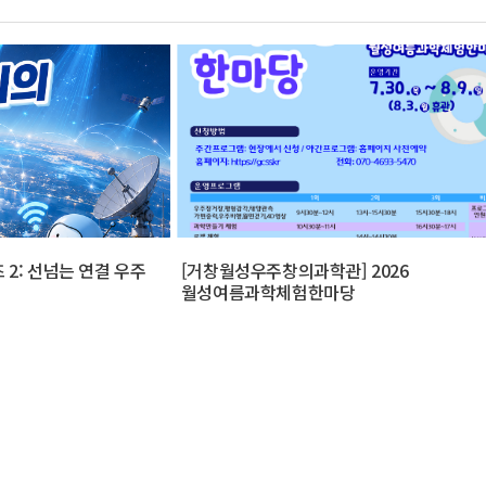
 2: 선넘는 연결 우주
[거창월성우주창의과학관] 2026
월성여름과학체험한마당