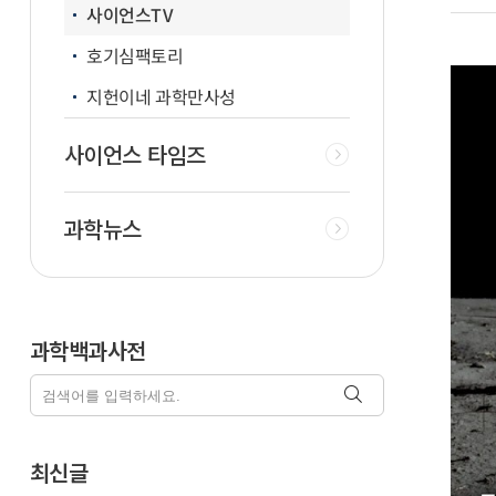
사이언스TV
호기심팩토리
지헌이네 과학만사성
사이언스 타임즈
과학뉴스
과학백과사전
최신글