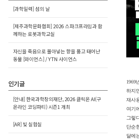
[과학일력] 섬의 날
[제주과학문화협회] 2026 스파크프라임과 함
께하는 로봇과학교실
자신을 죽음으로 몰아넣는 향을 품고 태어난
동물 [와이언스] / YTN 사이언스
196
인기글
하지만
[안내] 한국과학창의재단, 2026 클릭온 AI(구
재사용
온라인 코딩파티) 시즌1 개최
여기에
그렇다
[AR] 빛 실험실
단순한
달에는