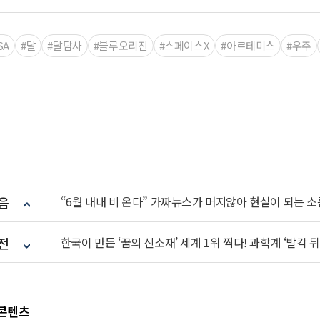
SA
#달
#달탐사
#블루오리진
#스페이스X
#아르테미스
#우주
음
“6월 내내 비 온다” 가짜뉴스가 머지않아 현실이 되는 소름
전
한국이 만든 ‘꿈의 신소재’ 세계 1위 찍다! 과학계 ‘발칵 
 콘텐츠