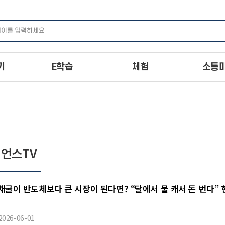
주메뉴 바로가기
본문 바로가기
하단 바로가기
기
E학습
체험
소통
언스TV
채굴이 반도체보다 큰 시장이 된다면? “달에서 물 캐서 돈 번다”
2026-06-01