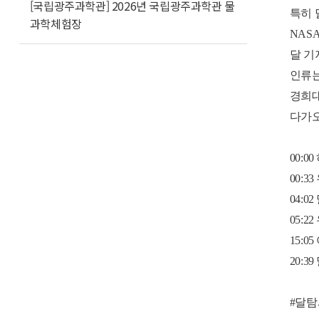
[국립광주과학관] 2026년 국립광주과학관 물
특히 
과학체험장
NAS
달 기
인류는
경희대
다가오
00:
00:
04:0
05:
15:
20:
#달탐