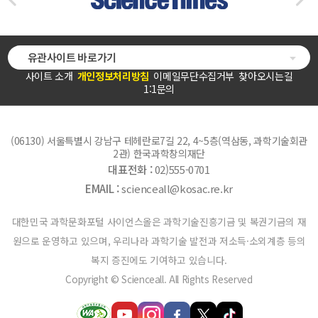
유관사이트 바로가기
사이트 소개
개인정보처리방침
이메일무단수집거부
찾아오시는길
1:1문의
(06130) 서울특별시 강남구 테헤란로7길 22, 4~5층(역삼동, 과학기술회관
2관) 한국과학창의재단
대표전화 :
02)555-0701
EMAIL :
scienceall@kosac.re.kr
대한민국 과학문화포털 사이언스올은 과학기술진흥기금 및 복권기금의 재
원으로 운영하고 있으며, 우리나라 과학기술 발전과 저소득·소외계층 등의
복지 증진에도 기여하고 있습니다.
Copyright © Scienceall. All Rights Reserved