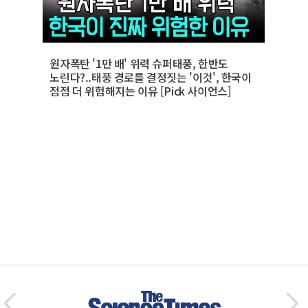
원자폭탄 '1만 배' 위력 슈퍼태풍, 한반도
노린다?..태풍 경로를 결정짓는 '이것', 한국이
점점 더 위험해지는 이유 [Pick 사이언스]