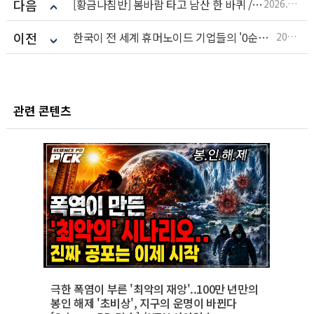
다음
[황금나침반] 봄바람 타고 남산 한 바퀴 / YTN 사이언스
2026.04.20
이전
한국이 전 세계 휴머노이드 기업들의 '0순위 격전지'가 된 3가지 엔드(AND) 조건 l 알지오
2026.04.20
관련 콘텐츠
극한 폭염이 부른 '최악의 재앙'..100만 년만의
봉인 해제 '초비상', 지구의 운명이 바뀐다