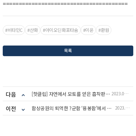
=======================================
#비타민C
#산화
#아이오딘화포타슘
#이온
#환원
목록
다음
[핫클립] 자연에서 모토를 얻은 흡착판과 벨크
2023.07.18
이전
함상공원의 퇴역한 ?군함 ‘용봉함’에서 알아본 해군들의 일
2023.07.18