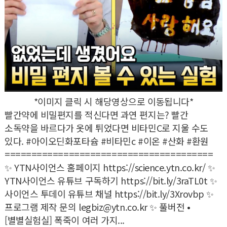
*이미지 클릭 시 해당영상으로 이동됩니다*
빨간약에 비밀편지를 적신다면 과연 편지는? 빨간
소독약을 바르다가 옷에 튀었다면 비타민C로 지울 수도
있다. #아이오딘화포타슘 #비타민c #이온 #산화 #환원
=======================================
✨ YTN사이언스 홈페이지
https://science.ytn.co.kr/
✨
YTN사이언스 유튜브 구독하기
https://bit.ly/3raTL0t
✨
사이언스 투데이 유튜브 채널
https://bit.ly/3Xrovbp
✨
프로그램 제작 문의 legbiz@ytn.co.kr ✨ 풀버전 •
[별별실험실] 폭죽이 여러 가지...