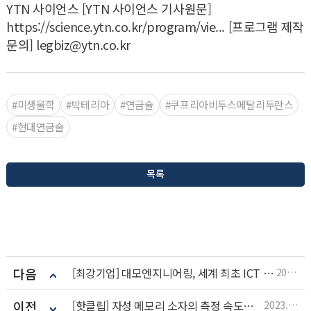
YTN 사이언스 [YTN 사이언스 기사원문]
https://science.ytn.co.kr/program/vie... [프로그램 제작
문의] legbiz@ytn.co.kr
#미생물학
#박테리아
#연금술
#쿠프리아비두스메탈리두란스
#현대연금술
목록
다음
[최강기업] 대모엔지니어링, 세계 최초 ICT 어태치먼트 개발! 세계 3대 어태치먼트 기업으로 도약한다
2023.05.03
이전
[핫클립] 자성 메모리 소자의 측정 속도를 높이기 위한 시스템
2023.05.02