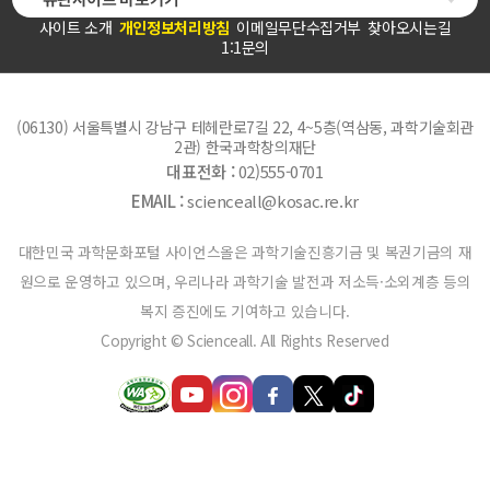
사이트 소개
개인정보처리방침
이메일무단수집거부
찾아오시는길
1:1문의
(06130) 서울특별시 강남구 테헤란로7길 22, 4~5층(역삼동, 과학기술회관
2관) 한국과학창의재단
대표전화 :
02)555-0701
EMAIL :
scienceall@kosac.re.kr
대한민국 과학문화포털 사이언스올은 과학기술진흥기금 및 복권기금의 재
원으로 운영하고 있으며, 우리나라 과학기술 발전과 저소득·소외계층 등의
복지 증진에도 기여하고 있습니다.
Copyright © Scienceall. All Rights Reserved